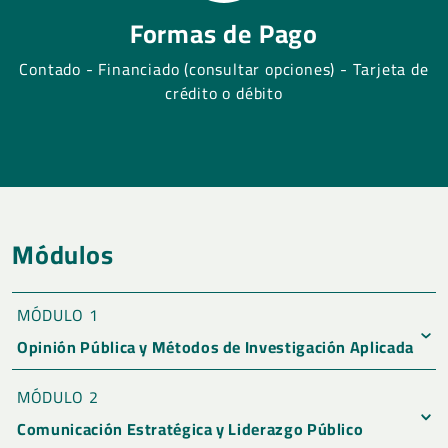
Formas de Pago
Contado - Financiado (consultar opciones) - Tarjeta de
crédito o débito
Módulos
MÓDULO 1
Opinión Pública y Métodos de Investigación Aplicada
• Principios y teorías sobre la formación y medición de
MÓDULO 2
la opinión pública.
Comunicación Estratégica y Liderazgo Público
• Métodos cualitativos y cuantitativos para la