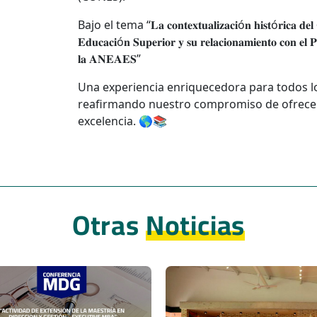
Bajo el tema “𝐋𝐚 𝐜𝐨𝐧𝐭𝐞𝐱𝐭𝐮𝐚𝐥𝐢𝐳𝐚𝐜𝐢ó𝐧 𝐡𝐢𝐬𝐭ó𝐫𝐢𝐜𝐚 𝐝𝐞𝐥 𝐂
𝐄𝐝𝐮𝐜𝐚𝐜𝐢ó𝐧 𝐒𝐮𝐩𝐞𝐫𝐢𝐨𝐫 𝐲 𝐬𝐮 𝐫𝐞𝐥𝐚𝐜𝐢𝐨𝐧𝐚𝐦𝐢𝐞𝐧𝐭𝐨 𝐜𝐨𝐧 𝐞𝐥 𝐏
𝐥𝐚 𝐀𝐍𝐄𝐀𝐄𝐒”
Una experiencia enriquecedora para todos lo
reafirmando nuestro compromiso de ofrece
excelencia. 🌎📚
Otras
Noticias