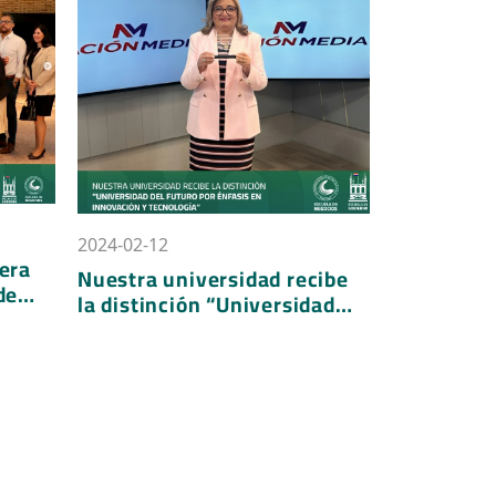
2023-12-21
Abg. Mag. Juan Marcelino
rsidad recibe
González, Premio Mundial
 “Universidad
Águila de Oro a la Excelencia
r énfasis en
Académica
tecnología”