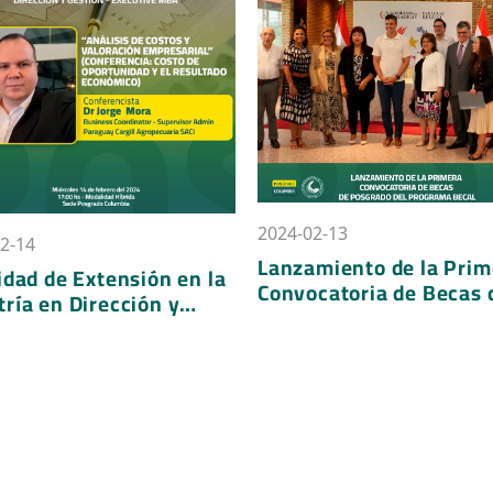
2024-02-13
2024-02-12
Lanzamiento de la Primera
Nuestra unive
la
Convocatoria de Becas de
la distinción
Posgrado para Maestrías y
del futuro po
Doctorados Nacionales del
innovación y 
Programa BECAL.