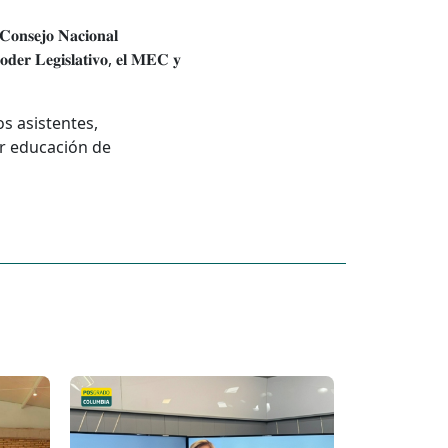
𝐨𝐧𝐬𝐞𝐣𝐨 𝐍𝐚𝐜𝐢𝐨𝐧𝐚𝐥
𝐨𝐝𝐞𝐫 𝐋𝐞𝐠𝐢𝐬𝐥𝐚𝐭𝐢𝐯𝐨, 𝐞𝐥 𝐌𝐄𝐂 𝐲
s asistentes,
r educación de