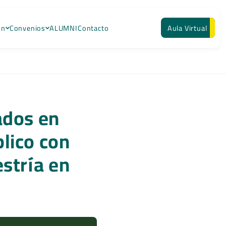
ón
Convenios
ALUMNI
Contacto
Aula Virtual
ados en
lico con
estría en