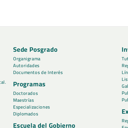
Sede Posgrado
In
Organigrama
Tu
Autoridades
Re
Documentos de Interés
Lí
Li
al.
Programas
Ga
Pu
Doctorados
Pu
Maestrías
Especializaciones
E
Diplomados
Re
Escuela del Gobierno
En